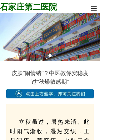
石家庄第二医院
끀
皮肤“闹情绪”？中医教你安稳度
过“秋燥敏感期”
立秋虽过，暑热未消。此
时阳气渐收，湿热交织，正